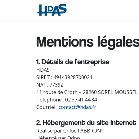
Se rendre au contenu
Applications
Services
Mentions légales
1. Détails de l’entreprise
HDAS
SIRET : 49143928700021
NAF : 7739Z
11 route de Croth – 28260 SOREL MOUSSEL
Téléphone : 02.37.41.44.34
Courriel :
contact@hdas.fr
2. Hébergement du site internet
Réalisé par Chloé FABBRONI
Hébergé par Odoo